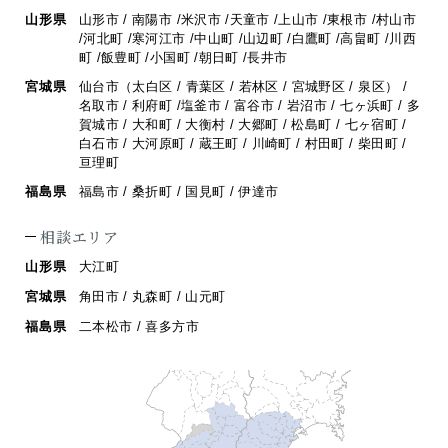
山形県
山形市 / 南陽市 /米沢市 /天童市 /上山市 /東根市 /村山市
/河北町 /寒河江市 /
中山町 /山辺町 /白鷹町 /高畠町 /川西
町 /飯豊町 /小国町 /朝日町 /長井市
宮城県
仙台市（太白区 / 青葉区 / 若林区 / 宮城野区 / 泉区） /
名取市 / 利府町 /
塩釜市 / 富谷市 / 岩沼市 / 七ヶ浜町 / 多
賀城市 / 大和町 / 大衡村 / 大郷町 /
松島町 / 七ヶ宿町 /
白石市 / 大河原町 / 蔵王町 / 川崎町 / 村田町 / 柴田町 /
亘理町
福島県
福島市 / 桑折町 / 国見町 / 伊達市
相談エリア
山形県
大江町
宮城県
角田市 / 丸森町 / 山元町
福島県
二本松市 / 喜多方市