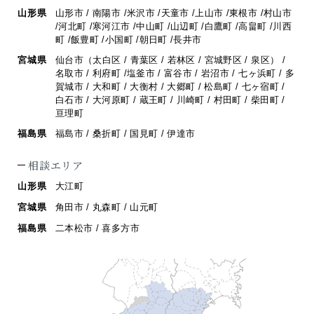
山形県
山形市 / 南陽市 /米沢市 /天童市 /上山市 /東根市 /村山市
/河北町 /寒河江市 /
中山町 /山辺町 /白鷹町 /高畠町 /川西
町 /飯豊町 /小国町 /朝日町 /長井市
宮城県
仙台市（太白区 / 青葉区 / 若林区 / 宮城野区 / 泉区） /
名取市 / 利府町 /
塩釜市 / 富谷市 / 岩沼市 / 七ヶ浜町 / 多
賀城市 / 大和町 / 大衡村 / 大郷町 /
松島町 / 七ヶ宿町 /
白石市 / 大河原町 / 蔵王町 / 川崎町 / 村田町 / 柴田町 /
亘理町
福島県
福島市 / 桑折町 / 国見町 / 伊達市
相談エリア
山形県
大江町
宮城県
角田市 / 丸森町 / 山元町
福島県
二本松市 / 喜多方市