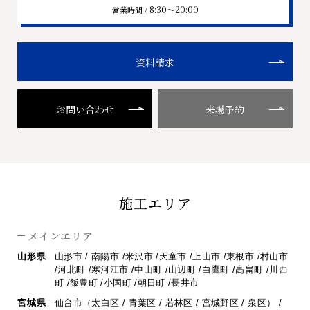
8:30〜20:00
営業時間 /
資料請求
お問い合わせ
来場予約
施工エリア
メインエリア
山形県
山形市 / 南陽市 /米沢市 /天童市 /上山市 /東根市 /村山市
/河北町 /寒河江市 /
中山町 /山辺町 /白鷹町 /高畠町 /川西
町 /飯豊町 /小国町 /朝日町 /長井市
宮城県
仙台市（太白区 / 青葉区 / 若林区 / 宮城野区 / 泉区） /