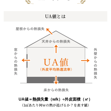
UA値とは
UA値＝熱損失量（w/k）÷外皮面積（㎡）
（1㎡あたり何ｗの熱が逃げるか？を表す値）