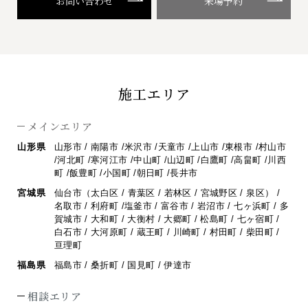
お問い合わせ
来場予約
施工エリア
メインエリア
山形県
山形市 / 南陽市 /米沢市 /天童市 /上山市 /東根市 /村山市
/河北町 /寒河江市 /
中山町 /山辺町 /白鷹町 /高畠町 /川西
町 /飯豊町 /小国町 /朝日町 /長井市
宮城県
仙台市（太白区 / 青葉区 / 若林区 / 宮城野区 / 泉区） /
名取市 / 利府町 /
塩釜市 / 富谷市 / 岩沼市 / 七ヶ浜町 / 多
賀城市 / 大和町 / 大衡村 / 大郷町 /
松島町 / 七ヶ宿町 /
白石市 / 大河原町 / 蔵王町 / 川崎町 / 村田町 / 柴田町 /
亘理町
福島県
福島市 / 桑折町 / 国見町 / 伊達市
相談エリア