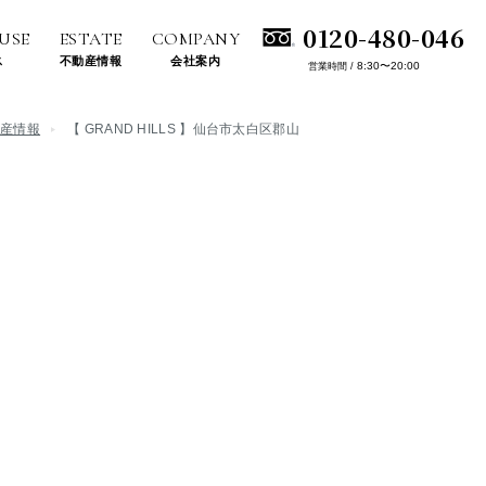
0120-480-046
USE
ESTATE
COMPANY
ス
不動産情報
会社案内
8:30〜20:00
営業時間 /
動産情報
【 GRAND HILLS 】仙台市太白区郡山