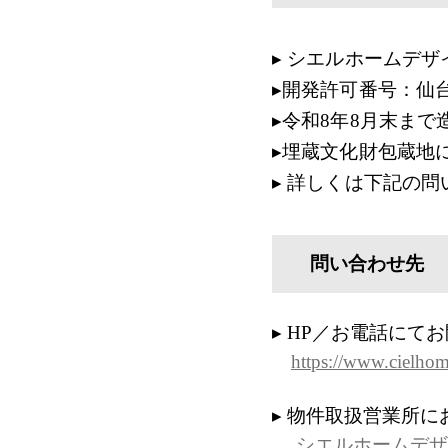
▸ シエルホームデ
▸開発許可番号：仙台市
▸令和8年8月末ま
▸埋蔵文化財包蔵地
▸ 詳しくは下記の
問い合わせ先
▸ HP／お電話にて
https://www.cielhome
▸ 物件取扱営業所
シエルホームデザ