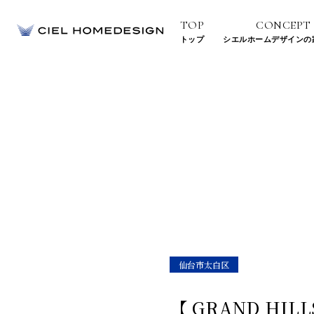
TOP
CONCEPT
トップ
シエルホームデザインの
地震に強い住ま
高気密・高断熱の住
デザイン
仙台市太白区
【 GRAND HI