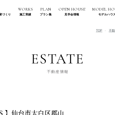
WORKS
PLAN
OPEN HOUSE
MODEL HO
家づくり
施工実績
プラン集
見学会情報
モデルハウ
い
住宅建築事例
TOP
不
まい
施設建築事例
ESTATE
不動産情報
LLS 】仙台市太白区郡山