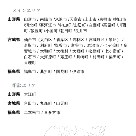
メインエリア
山形県
山形市 / 南陽市 /米沢市 /天童市 /上山市 /東根市 /村山市
/河北町 /寒河江市 /
中山町 /山辺町 /白鷹町 /高畠町 /川西
町 /飯豊町 /小国町 /朝日町 /長井市
宮城県
仙台市（太白区 / 青葉区 / 若林区 / 宮城野区 / 泉区） /
名取市 / 利府町 /
塩釜市 / 富谷市 / 岩沼市 / 七ヶ浜町 / 多
賀城市 / 大和町 / 大衡村 / 大郷町 /
松島町 / 七ヶ宿町 /
白石市 / 大河原町 / 蔵王町 / 川崎町 / 村田町 / 柴田町 /
亘理町
福島県
福島市 / 桑折町 / 国見町 / 伊達市
相談エリア
山形県
大江町
宮城県
角田市 / 丸森町 / 山元町
福島県
二本松市 / 喜多方市