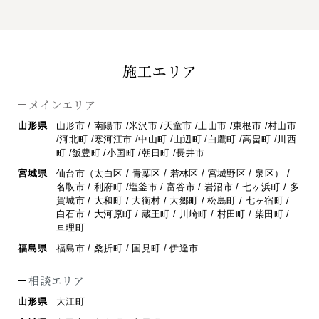
施工エリア
メインエリア
山形県
山形市 / 南陽市 /米沢市 /天童市 /上山市 /東根市 /村山市
/河北町 /寒河江市 /
中山町 /山辺町 /白鷹町 /高畠町 /川西
町 /飯豊町 /小国町 /朝日町 /長井市
宮城県
仙台市（太白区 / 青葉区 / 若林区 / 宮城野区 / 泉区） /
名取市 / 利府町 /
塩釜市 / 富谷市 / 岩沼市 / 七ヶ浜町 / 多
賀城市 / 大和町 / 大衡村 / 大郷町 /
松島町 / 七ヶ宿町 /
白石市 / 大河原町 / 蔵王町 / 川崎町 / 村田町 / 柴田町 /
亘理町
福島県
福島市 / 桑折町 / 国見町 / 伊達市
相談エリア
山形県
大江町