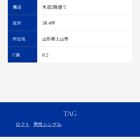
構造
木造2階建て
延床
38.4坪
所在地
山形県上山市
C値
0.2
TAG
ロフト
男性シングル