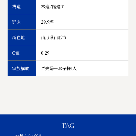
構造
木造2階建て
延床
29.9坪
所在地
山形県山形市
C値
0.29
家族構成
ご夫婦＋お子様1人
TAG
女性シングル