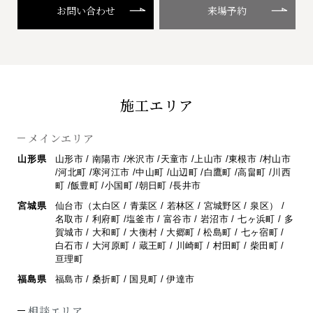
お問い合わせ
来場予約
施工エリア
メインエリア
山形県
山形市 / 南陽市 /米沢市 /天童市 /上山市 /東根市 /村山市
/河北町 /寒河江市 /
中山町 /山辺町 /白鷹町 /高畠町 /川西
町 /飯豊町 /小国町 /朝日町 /長井市
宮城県
仙台市（太白区 / 青葉区 / 若林区 / 宮城野区 / 泉区） /
名取市 / 利府町 /
塩釜市 / 富谷市 / 岩沼市 / 七ヶ浜町 / 多
賀城市 / 大和町 / 大衡村 / 大郷町 /
松島町 / 七ヶ宿町 /
白石市 / 大河原町 / 蔵王町 / 川崎町 / 村田町 / 柴田町 /
亘理町
福島県
福島市 / 桑折町 / 国見町 / 伊達市
相談エリア