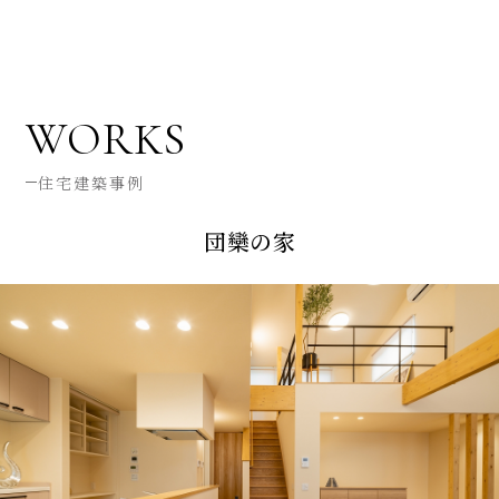
WORKS
住宅建築事例
団欒の家