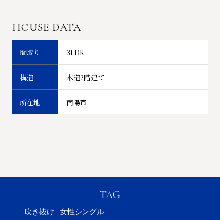
HOUSE DATA
間取り
3LDK
構造
木造2階建て
所在地
南陽市
TAG
吹き抜け
女性シングル