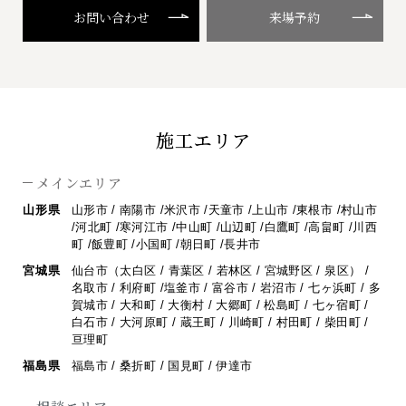
お問い合わせ
来場予約
施工エリア
メインエリア
山形県
山形市 / 南陽市 /米沢市 /天童市 /上山市 /東根市 /村山市
/河北町 /寒河江市 /
中山町 /山辺町 /白鷹町 /高畠町 /川西
町 /飯豊町 /小国町 /朝日町 /長井市
宮城県
仙台市（太白区 / 青葉区 / 若林区 / 宮城野区 / 泉区） /
名取市 / 利府町 /
塩釜市 / 富谷市 / 岩沼市 / 七ヶ浜町 / 多
賀城市 / 大和町 / 大衡村 / 大郷町 /
松島町 / 七ヶ宿町 /
白石市 / 大河原町 / 蔵王町 / 川崎町 / 村田町 / 柴田町 /
亘理町
福島県
福島市 / 桑折町 / 国見町 / 伊達市