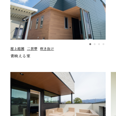
屋上庭園
二世帯
吹き抜け
青映える家