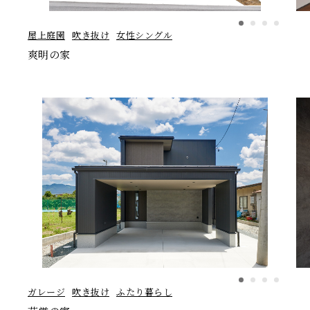
屋上庭園
吹き抜け
女性シングル
爽明の家
ガレージ
吹き抜け
ふたり暮らし