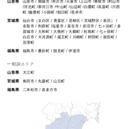
山形県
山形市 / 南陽市 /米沢市 /天童市 /上山市 /東根市 /村山市
/河北町 /寒河江市 /
中山町 /山辺町 /白鷹町 /高畠町 /川西
町 /飯豊町 /小国町 /朝日町 /長井市
宮城県
仙台市（太白区 / 青葉区 / 若林区 / 宮城野区 / 泉区） /
名取市 / 利府町 /
塩釜市 / 富谷市 / 岩沼市 / 七ヶ浜町 / 多
賀城市 / 大和町 / 大衡村 / 大郷町 /
松島町 / 七ヶ宿町 /
白石市 / 大河原町 / 蔵王町 / 川崎町 / 村田町 / 柴田町 /
亘理町
福島県
福島市 / 桑折町 / 国見町 / 伊達市
相談エリア
山形県
大江町
宮城県
角田市 / 丸森町 / 山元町
福島県
二本松市 / 喜多方市