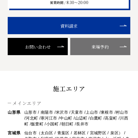
8:30〜20:00
営業時間 /
資料請求
お問い合わせ
来場予約
施工エリア
メインエリア
山形県
山形市 / 南陽市 /米沢市 /天童市 /上山市 /東根市 /村山市
/河北町 /寒河江市 /
中山町 /山辺町 /白鷹町 /高畠町 /川西
町 /飯豊町 /小国町 /朝日町 /長井市
宮城県
仙台市（太白区 / 青葉区 / 若林区 / 宮城野区 / 泉区） /