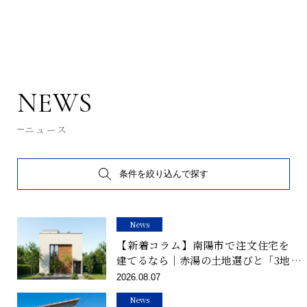
NEWS
ニュース
条件を絞り込んで探す
News
【新着コラム】南陽市で注文住宅を
建てるなら｜赤湯の土地選びと「3地
域」の寒さの話
2026.08.07
News