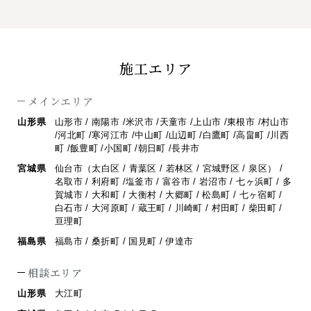
施工エリア
メインエリア
山形県
山形市 / 南陽市 /米沢市 /天童市 /上山市 /東根市 /村山市
/河北町 /寒河江市 /
中山町 /山辺町 /白鷹町 /高畠町 /川西
町 /飯豊町 /小国町 /朝日町 /長井市
宮城県
仙台市（太白区 / 青葉区 / 若林区 / 宮城野区 / 泉区） /
名取市 / 利府町 /
塩釜市 / 富谷市 / 岩沼市 / 七ヶ浜町 / 多
賀城市 / 大和町 / 大衡村 / 大郷町 /
松島町 / 七ヶ宿町 /
白石市 / 大河原町 / 蔵王町 / 川崎町 / 村田町 / 柴田町 /
亘理町
福島県
福島市 / 桑折町 / 国見町 / 伊達市
相談エリア
山形県
大江町