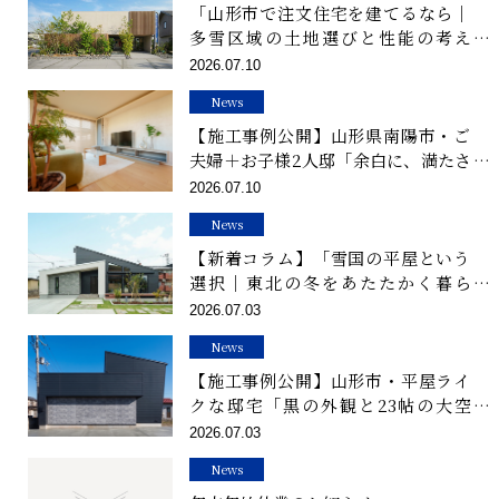
「山形市で注文住宅を建てるなら｜
多雪区域の土地選びと性能の考え
方」を公開しました
2026.07.10
News
【施工事例公開】山形県南陽市・ご
夫婦＋お子様2人邸「余白に、満たさ
れる家」を公開しました
2026.07.10
News
【新着コラム】「雪国の平屋という
選択｜東北の冬をあたたかく暮ら
す、後悔しない設計の話」を公開し
2026.07.03
ました
News
【施工事例公開】山形市・平屋ライ
クな邸宅「黒の外観と23帖の大空
間」を公開しました。
2026.07.03
News