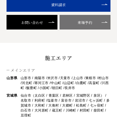
資料請求
お問い合わせ
来場予約
施工エリア
メインエリア
山形県
山形市 / 南陽市 /米沢市 /天童市 /上山市 /東根市 /村山市
/河北町 /寒河江市 /
中山町 /山辺町 /白鷹町 /高畠町 /川西
町 /飯豊町 /小国町 /朝日町 /長井市
宮城県
仙台市（太白区 / 青葉区 / 若林区 / 宮城野区 / 泉区） /
名取市 / 利府町 /
塩釜市 / 富谷市 / 岩沼市 / 七ヶ浜町 / 多
賀城市 / 大和町 / 大衡村 / 大郷町 /
松島町 / 七ヶ宿町 /
白石市 / 大河原町 / 蔵王町 / 川崎町 / 村田町 / 柴田町 /
亘理町