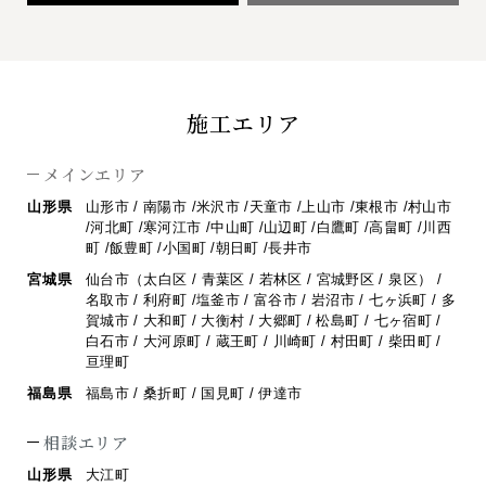
施工エリア
メインエリア
山形県
山形市 / 南陽市 /米沢市 /天童市 /上山市 /東根市 /村山市
/河北町 /寒河江市 /
中山町 /山辺町 /白鷹町 /高畠町 /川西
町 /飯豊町 /小国町 /朝日町 /長井市
宮城県
仙台市（太白区 / 青葉区 / 若林区 / 宮城野区 / 泉区） /
名取市 / 利府町 /
塩釜市 / 富谷市 / 岩沼市 / 七ヶ浜町 / 多
賀城市 / 大和町 / 大衡村 / 大郷町 /
松島町 / 七ヶ宿町 /
白石市 / 大河原町 / 蔵王町 / 川崎町 / 村田町 / 柴田町 /
亘理町
福島県
福島市 / 桑折町 / 国見町 / 伊達市
相談エリア
山形県
大江町