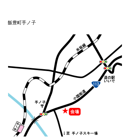
飯豊町手ノ子