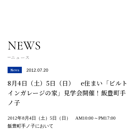
NEWS
ニュース
News
2012.07.20
8月4日（土）5日（日） e住まい「ビルト
インガレージの家」見学会開催！飯豊町手
ノ子
2012
年
8
月
4
日（土）
5
日（日）
AM10:00
～
PM17:00
飯豊町手ノ子において