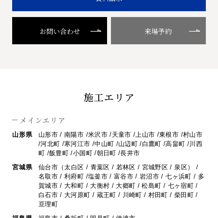
お問い合わせ
来場予約
施工エリア
メインエリア
山形県
山形市 / 南陽市 /米沢市 /天童市 /上山市 /東根市 /村山市
/河北町 /寒河江市 /
中山町 /山辺町 /白鷹町 /高畠町 /川西
町 /飯豊町 /小国町 /朝日町 /長井市
宮城県
仙台市（太白区 / 青葉区 / 若林区 / 宮城野区 / 泉区） /
名取市 / 利府町 /
塩釜市 / 富谷市 / 岩沼市 / 七ヶ浜町 / 多
賀城市 / 大和町 / 大衡村 / 大郷町 /
松島町 / 七ヶ宿町 /
白石市 / 大河原町 / 蔵王町 / 川崎町 / 村田町 / 柴田町 /
亘理町