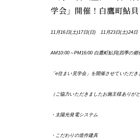
学会」開催！白鷹町鮎貝
11月16日(土)17日(日) 11月23日(土)24日
AM10:00～PM16:00 白鷹町鮎貝(
四季の郷
「e住まい見学会」を開催させていただき
（ご協力いただきましたお施主様ありが
・太陽光発電システム
・こだわりの造作建具