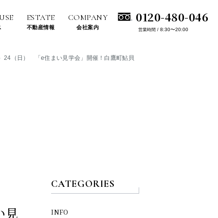
0120-480-046
USE
ESTATE
COMPANY
ス
不動産情報
会社案内
8:30〜20:00
営業時間 /
（土）24（日） 「e住まい見学会」開催！白鷹町鮎貝
CATEGORIES
い見
INFO