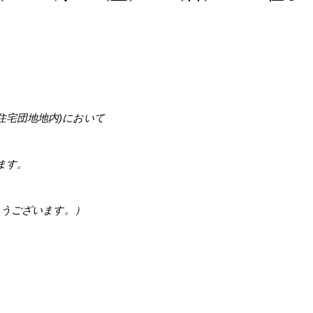
住宅団地地内)において
ます。
とうございます。）