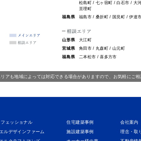
松島町 / 七ヶ宿町 / 白石市 / 大河
亘理町
福島県
福島市 / 桑折町 / 国見町 / 伊達
相談エリア
山形県
大江町
宮城県
角田市 / 丸森町 / 山元町
福島県
二本松市 / 喜多方市
エリアも地域によっては対応できる場合がありますので、お気軽にご相
ロフェッショナル
住宅建築事例
会社案内
シエルデザインファーム
施設建築事例
理念・取