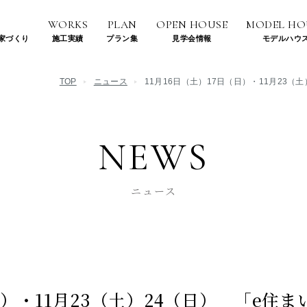
WORKS
PLAN
OPEN HOUSE
MODEL HO
家づくり
施工実績
プラン集
見学会情報
モデルハウ
い
住宅建築事例
TOP
ニュース
11月16日（土）17日（日）・11月23
まい
施設建築事例
NEWS
ニュース
日）・11月23（土）24（日） 「e住ま