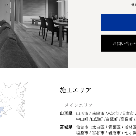
営
も
お問い合わ
施工エリア
メインエリア
山形県
山形市 / 南陽市 /米沢市 /天童市 
中山町 /山辺町 /白鷹町 /高畠町 
宮城県
仙台市（太白区 / 青葉区 / 若林区 
塩釜市 / 富谷市 / 岩沼市 / 七ヶ浜