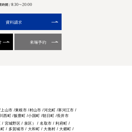
8:30〜20:00
業時間 /
資料請求
せ
来場予約
/上山市 /東根市 /村山市 /河北町 /寒河江市 /
/川西町 /飯豊町 /小国町 /朝日町 /長井市
/ 宮城野区 / 泉区） / 名取市 / 利府町 /
町 / 多賀城市 / 大和町 / 大衡村 / 大郷町 /