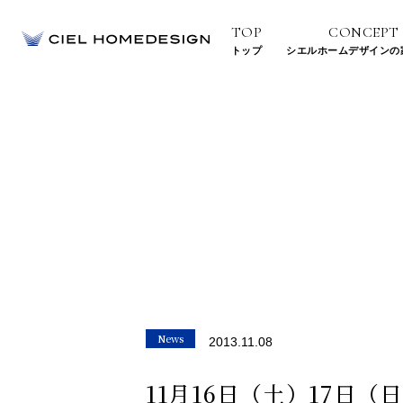
TOP
CONCEPT
トップ
シエルホームデザインの
地震に強い住ま
高気密・高断熱の住
デザイン
News
2013.11.08
11月16日（土）17日（