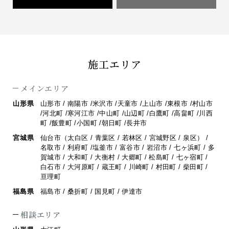
施工エリア
メインエリア
山形県
山形市 / 南陽市 /米沢市 /天童市 /上山市 /東根市 /村山市
/河北町 /寒河江市 /
中山町 /山辺町 /白鷹町 /高畠町 /川西
町 /飯豊町 /小国町 /朝日町 /長井市
宮城県
仙台市（太白区 / 青葉区 / 若林区 / 宮城野区 / 泉区） /
名取市 / 利府町 /
塩釜市 / 富谷市 / 岩沼市 / 七ヶ浜町 / 多
賀城市 / 大和町 / 大衡村 / 大郷町 /
松島町 / 七ヶ宿町 /
白石市 / 大河原町 / 蔵王町 / 川崎町 / 村田町 / 柴田町 /
亘理町
福島県
福島市 / 桑折町 / 国見町 / 伊達市
相談エリア