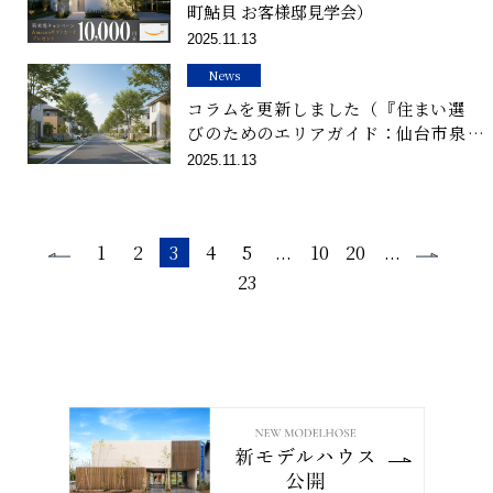
町鮎貝 お客様邸見学会）
2025.11.13
News
コラムを更新しました（『住まい選
びのためのエリアガイド：仙台市泉
区』）
2025.11.13
1
2
3
4
5
...
10
20
...
23