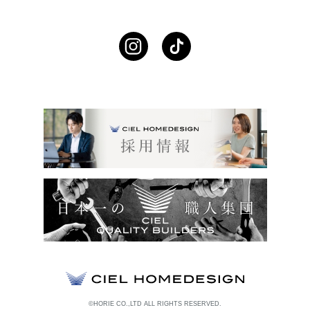
©HORIE CO.,LTD ALL RIGHTS RESERVED.